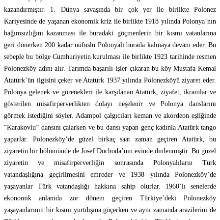
kazandırmıştır. 1. Dünya savaşında bir çok yer ile birlikte Polonez
Kariyesinde de yaşanan ekonomik kriz ile birlikte 1918 yılında Polonya’nın
bağımsızlığını kazanması ile buradaki göçmenlerin bir kısmı vatanlarına
geri dönerken 200 kadar nüfuslu Polonyalı burada kalmaya devam eder. Bu
sebeple bu bölge Cumhuriyetin kurulması ile birlikte 1923 tarihinde resmen
Polonezköy adını alır. Tarımda başarılı işler çıkaran bu köy Mustafa Kemal
Atatürk’ün ilgisini çeker ve Atatürk 1937 yılında Polonezköyü ziyaret eder.
Polonya gelenek ve görenekleri ile karşılanan Atatürk, ziyafet, ikramlar ve
gösterilen misafirperverlikten dolayı neşelenir ve Polonya danslarını
görmek istediğini söyler. Adampol çalgıcıları keman ve akordeon eşliğinde
“Karakovlu” dansını çalarken ve bu dansı yapan genç kadınla Atatürk tango
yaparlar. Polonezköy’de güzel birkaç saat zaman geçiren Atatürk, bu
ziyaretin bir bölümünde de Josef Dochoda’nın evinde dinlenmiştir. Bu güzel
ziyaretin ve misafirperverliğin sonrasında Polonyalıların Türk
vatandaşlığına geçirilmesini emreder ve 1938 yılında Polonezköy’de
yaşayanlar Türk vatandaşlığı hakkına sahip olurlar. 1960’lı senelerde
ekonomik anlamda zor dönem geçiren Türkiye’deki Polonezköy
yaşayanlarının bir kısmı yurtdışına göçerken ve aynı zamanda arazilerini de