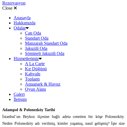
Rezervasyon
Close
Anasayfa
Hakkımızda
Odalar
Çatı Oda
Standart Oda
Manzaralı Standart Oda
Jakuzili Oda
Şömineli Jakuzili Oda
Hizmetlerimiz
A La Carte
Kır Düğünü
Kahvaltı
Toplantı
Aquapark & Havuz
Oyun Alanı
Galeri
İletişim
Adampol & Polonezköy Tarihi
İstanbul’un Beykoz ilçesine bağlı adeta cenetten bir köşe Polonezköy.
Neden Polonezköy adı verilmiş, kimler yaşamış, nasıl gelişmiş? İşte size