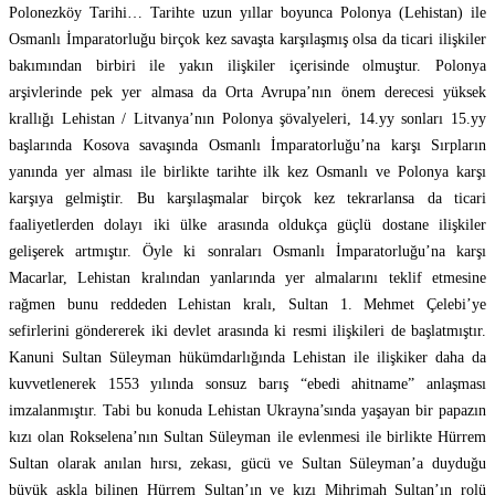
Polonezköy Tarihi… Tarihte uzun yıllar boyunca Polonya (Lehistan) ile
Osmanlı İmparatorluğu birçok kez savaşta karşılaşmış olsa da ticari ilişkiler
bakımından birbiri ile yakın ilişkiler içerisinde olmuştur. Polonya
arşivlerinde pek yer almasa da Orta Avrupa’nın önem derecesi yüksek
krallığı Lehistan / Litvanya’nın Polonya şövalyeleri, 14.yy sonları 15.yy
başlarında Kosova savaşında Osmanlı İmparatorluğu’na karşı Sırpların
yanında yer alması ile birlikte tarihte ilk kez Osmanlı ve Polonya karşı
karşıya gelmiştir. Bu karşılaşmalar birçok kez tekrarlansa da ticari
faaliyetlerden dolayı iki ülke arasında oldukça güçlü dostane ilişkiler
gelişerek artmıştır. Öyle ki sonraları Osmanlı İmparatorluğu’na karşı
Macarlar, Lehistan kralından yanlarında yer almalarını teklif etmesine
rağmen bunu reddeden Lehistan kralı, Sultan 1. Mehmet Çelebi’ye
sefirlerini göndererek iki devlet arasında ki resmi ilişkileri de başlatmıştır.
Kanuni Sultan Süleyman hükümdarlığında Lehistan ile ilişkiker daha da
kuvvetlenerek 1553 yılında sonsuz barış “ebedi ahitname” anlaşması
imzalanmıştır. Tabi bu konuda Lehistan Ukrayna’sında yaşayan bir papazın
kızı olan Rokselena’nın Sultan Süleyman ile evlenmesi ile birlikte Hürrem
Sultan olarak anılan hırsı, zekası, gücü ve Sultan Süleyman’a duyduğu
büyük aşkla bilinen Hürrem Sultan’ın ve kızı Mihrimah Sultan’ın rolü