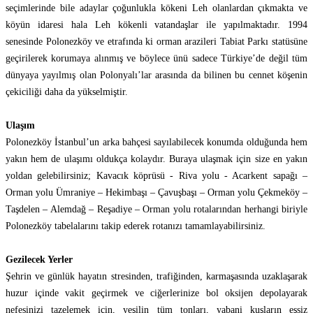
seçimlerinde bile adaylar çoğunlukla kökeni Leh olanlardan çıkmakta ve
köyün idaresi hala Leh kökenli vatandaşlar ile yapılmaktadır. 1994
senesinde Polonezköy ve etrafında ki orman arazileri Tabiat Parkı statüsüne
geçirilerek korumaya alınmış ve böylece ünü sadece Türkiye’de değil tüm
dünyaya yayılmış olan Polonyalı’lar arasında da bilinen bu cennet köşenin
çekiciliği daha da yükselmiştir.
Ulaşım
Polonezköy İstanbul’un arka bahçesi sayılabilecek konumda olduğunda hem
yakın hem de ulaşımı oldukça kolaydır. Buraya ulaşmak için size en yakın
yoldan gelebilirsiniz; Kavacık köprüsü - Riva yolu - Acarkent sapağı –
Orman yolu Ümraniye – Hekimbaşı – Çavuşbaşı – Orman yolu Çekmeköy –
Taşdelen – Alemdağ – Reşadiye – Orman yolu rotalarından herhangi biriyle
Polonezköy tabelalarını takip ederek rotanızı tamamlayabilirsiniz.
Gezilecek Yerler
Şehrin ve günlük hayatın stresinden, trafiğinden, karmaşasında uzaklaşarak
huzur içinde vakit geçirmek ve ciğerlerinize bol oksijen depolayarak
nefesinizi tazelemek için, yeşilin tüm tonları, yabani kuşların eşsiz