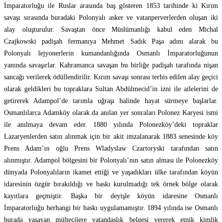
İmparatorluğu ile Ruslar arasında baş gösteren 1853 tarihinde ki Kırım
savaşı sırasında buradaki Polonyalı asker ve vatanperverlerden oluşan iki
alay oluşturulur. Savaştan önce Müslümanlığı kabul eden Michal
Czajkowski padişah fermanıya Mehmet Sadık Paşa adını alarak bu
Polonyalı lejyonerlerin kumandanlığında Osmanlı İmparatorluğunun
yanında savaşırlar. Kahramanca savaşan bu birliğe padişah tarafında nişan
sancağı verilerek ödüllendirilir. Kırım savaşı sonrası terhis edilen alay geçici
olarak geldikleri bu topraklara Sultan Abdülmecid’in izni ile ailelerini de
getirerek Adampol’de tarımla uğraşı halinde hayat sürmeye başlarlar.
Osmanlılarca Adamköy olarak da anılan yer sonraları Polonez Karyesi ismi
ile anılmaya devam eder. 1880 yılında Polonezköy’deki topraklar
Lazaryenlerden satın alınmak için bir akit imzalanarak 1883 senesinde köy
Prens Adam’ın oğlu Prens Wladyslaw Czartoryski tarafından satın
alınmıştır. Adampol bölgesini bir Polonyalı’nın satın alması ile Polonezköy
dünyada Polonyalıların ikamet ettiği ve yaşadıkları ülke tarafından köyün
idaresinin özgür bırakıldığı ve baskı kurulmadığı tek örnek bölge olarak
kayıtlara geçmiştir. Başka bir deyişle köyün idaresine Osmanlı
İmparatorluğu herhangi bir baskı uygulamamıştır. 1894 yılında ise Osmanlı
burada yaşayan mültecilere vatandaşlık belgesi vererek etnik kimlik