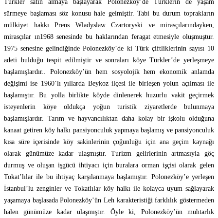
Türkler satın almaya başlayarak Polonezköy’de Türklerin de yaşam
sürmeye başlaması söz konusu hale gelmiştir. Tabi bu durum toprakların
mülkiyet hakkı Prens Wladyslaw Czartoryski ve mirasçılarındayken,
mirasçılar ın1968 senesinde bu haklarından feragat etmesiyle oluşmuştur.
1975 senesine gelindiğinde Polonezköy’de ki Türk çiftliklerinin sayısı 10
adeti bulduğu tespit edilmiştir ve sonraları köye Türkler’de yerleşmeye
başlamışlardır.. Polonezköy’ün hem sosyolojik hem ekonomik anlamda
değişimi ise 1960’lı yıllarda Beykoz ilçesi ile birleşen yolun açılması ile
başlamıştır. Bu yolla birlikte köyde dinlenerek huzurlu vakit geçirmek
isteyenlerin köye oldukça yoğun turistik ziyaretlerde bulunmaya
başlamışlardır. Tarım ve hayvancılıktan daha kolay bir işkolu olduğuna
kanaat getiren köy halkı pansiyonculuk yapmaya başlamış ve pansiyonculuk
kısa süre içerisinde köy sakinlerinin çoğunluğu için ana geçim kaynağı
olarak günümüze kadar ulaşmıştır. Turizm gelirlerinin artmasıyla göç
durmuş ve oluşan işgücü ihtiyacı için buralara orman işçisi olarak gelen
Tokat’lılar ile bu ihtiyaç karşılanmaya başlamıştır. Polonezköy’e yerleşen
İstanbul’lu zenginler ve Tokatlılar köy halkı ile kolayca uyum sağlayarak
yaşamaya başlasada Polonezköy’ün Leh karakteristiği farklılık göstermeden
halen günümüze kadar ulaşmıştır. Öyle ki, Polonezköy’ün muhtarlık