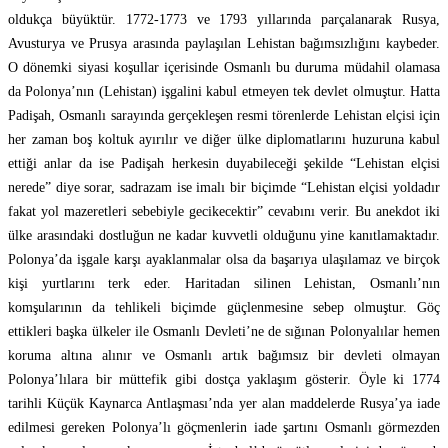
oldukça büyüktür. 1772-1773 ve 1793 yıllarında parçalanarak Rusya,
Avusturya ve Prusya arasında paylaşılan Lehistan bağımsızlığını kaybeder.
O dönemki siyasi koşullar içerisinde Osmanlı bu duruma müdahil olamasa
da Polonya’nın (Lehistan) işgalini kabul etmeyen tek devlet olmuştur. Hatta
Padişah, Osmanlı sarayında gerçekleşen resmi törenlerde Lehistan elçisi için
her zaman boş koltuk ayırılır ve diğer ülke diplomatlarını huzuruna kabul
ettiği anlar da ise Padişah herkesin duyabileceği şekilde “Lehistan elçisi
nerede” diye sorar, sadrazam ise imalı bir biçimde “Lehistan elçisi yoldadır
fakat yol mazeretleri sebebiyle gecikecektir” cevabını verir. Bu anekdot iki
ülke arasındaki dostluğun ne kadar kuvvetli olduğunu yine kanıtlamaktadır.
Polonya’da işgale karşı ayaklanmalar olsa da başarıya ulaşılamaz ve birçok
kişi yurtlarını terk eder. Haritadan silinen Lehistan, Osmanlı’nın
komşularının da tehlikeli biçimde güçlenmesine sebep olmuştur. Göç
ettikleri başka ülkeler ile Osmanlı Devleti’ne de sığınan Polonyalılar hemen
koruma altına alınır ve Osmanlı artık bağımsız bir devleti olmayan
Polonya’lılara bir müttefik gibi dostça yaklaşım gösterir. Öyle ki 1774
tarihli Küçük Kaynarca Antlaşması’nda yer alan maddelerde Rusya’ya iade
edilmesi gereken Polonya’lı göçmenlerin iade şartını Osmanlı görmezden