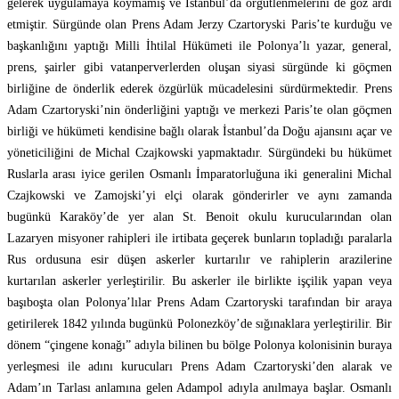
gelerek uygulamaya koymamış ve İstanbul’da örgütlenmelerini de göz ardı
etmiştir. Sürgünde olan Prens Adam Jerzy Czartoryski Paris’te kurduğu ve
başkanlığını yaptığı Milli İhtilal Hükümeti ile Polonya’lı yazar, general,
prens, şairler gibi vatanperverlerden oluşan siyasi sürgünde ki göçmen
birliğine de önderlik ederek özgürlük mücadelesini sürdürmektedir. Prens
Adam Czartoryski’nin önderliğini yaptığı ve merkezi Paris’te olan göçmen
birliği ve hükümeti kendisine bağlı olarak İstanbul’da Doğu ajansını açar ve
yöneticiliğini de Michal Czajkowski yapmaktadır. Sürgündeki bu hükümet
Ruslarla arası iyice gerilen Osmanlı İmparatorluğuna iki generalini Michal
Czajkowski ve Zamojski’yi elçi olarak gönderirler ve aynı zamanda
bugünkü Karaköy’de yer alan St. Benoit okulu kurucularından olan
Lazaryen misyoner rahipleri ile irtibata geçerek bunların topladığı paralarla
Rus ordusuna esir düşen askerler kurtarılır ve rahiplerin arazilerine
kurtarılan askerler yerleştirilir. Bu askerler ile birlikte işçilik yapan veya
başıboşta olan Polonya’lılar Prens Adam Czartoryski tarafından bir araya
getirilerek 1842 yılında bugünkü Polonezköy’de sığınaklara yerleştirilir. Bir
dönem “çingene konağı” adıyla bilinen bu bölge Polonya kolonisinin buraya
yerleşmesi ile adını kurucuları Prens Adam Czartoryski’den alarak ve
Adam’ın Tarlası anlamına gelen Adampol adıyla anılmaya başlar. Osmanlı