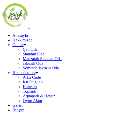
Anasayfa
Hakkımızda
Odalar
Çatı Oda
Standart Oda
Manzaralı Standart Oda
Jakuzili Oda
Şömineli Jakuzili Oda
Hizmetlerimiz
A La Carte
Kır Düğünü
Kahvaltı
Toplantı
Aquapark & Havuz
Oyun Alanı
Galeri
İletişim