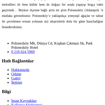
melodileri ile hem kültür hem de doğayı bir arada yaşayıp hoşça vakit
geçirmek… Beykoz ilçesine bağlı şirin mi şirin Polonezköy (Adampol) ’ü
mutlaka görmelisiniz. Polonezköy’e yaklaştıkça yemyeşil ağaçlar ve tabiat
ile çevrelenen orman yolunun sizi sürprizlerle dolu bir güne hazırladığını
hissedeceksiniz.
Polonezköy Mh, Dünya Cd, Kuşhan Çıkmazı Sk, Park
Polonezköy Hotel
0 216 624 5969
Hızlı Bağlantılar
Hakkımızda
Odalar
Galeri
İletişim
Bilgi
İnsan Kaynakları
Kullanıcı Sözleşmesi