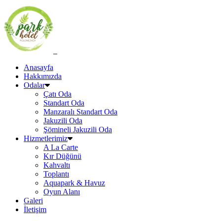
Anasayfa
Hakkımızda
Odalar
Çatı Oda
Standart Oda
Manzaralı Standart Oda
Jakuzili Oda
Şömineli Jakuzili Oda
Hizmetlerimiz
A La Carte
Kır Düğünü
Kahvaltı
Toplantı
Aquapark & Havuz
Oyun Alanı
Galeri
İletişim