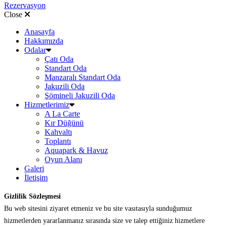
Rezervasyon
Close
Anasayfa
Hakkımızda
Odalar
Çatı Oda
Standart Oda
Manzaralı Standart Oda
Jakuzili Oda
Şömineli Jakuzili Oda
Hizmetlerimiz
A La Carte
Kır Düğünü
Kahvaltı
Toplantı
Aquapark & Havuz
Oyun Alanı
Galeri
İletişim
Gizlilik Sözleşmesi
Bu web sitesini ziyaret etmeniz ve bu site vasıtasıyla sunduğumuz
hizmetlerden yararlanmanız sırasında size ve talep ettiğiniz hizmetlere