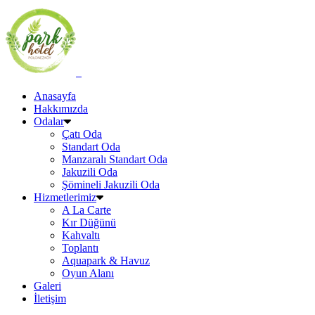
Anasayfa
Hakkımızda
Odalar
Çatı Oda
Standart Oda
Manzaralı Standart Oda
Jakuzili Oda
Şömineli Jakuzili Oda
Hizmetlerimiz
A La Carte
Kır Düğünü
Kahvaltı
Toplantı
Aquapark & Havuz
Oyun Alanı
Galeri
İletişim