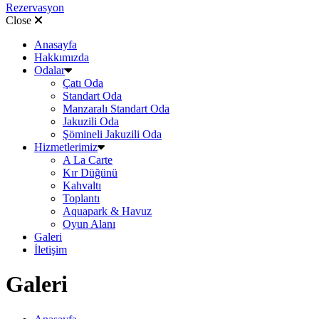
Rezervasyon
Close
Anasayfa
Hakkımızda
Odalar
Çatı Oda
Standart Oda
Manzaralı Standart Oda
Jakuzili Oda
Şömineli Jakuzili Oda
Hizmetlerimiz
A La Carte
Kır Düğünü
Kahvaltı
Toplantı
Aquapark & Havuz
Oyun Alanı
Galeri
İletişim
Galeri